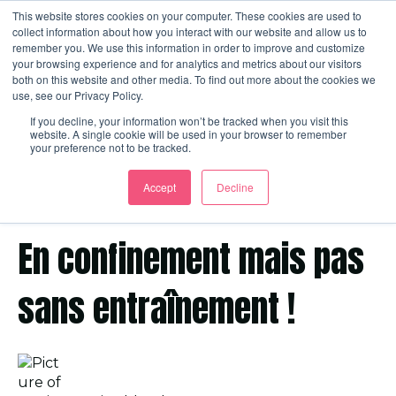
This website stores cookies on your computer. These cookies are used to
collect information about how you interact with our website and allow us to
remember you. We use this information in order to improve and customize
your browsing experience and for analytics and metrics about our visitors
Ouvrir
both on this website and other media. To find out more about the cookies we
use, see our Privacy Policy.
If you decline, your information won’t be tracked when you visit this
website. A single cookie will be used in your browser to remember
your preference not to be tracked.
Accept
Decline
22 mars 2020 14:42:00 CET
En confinement mais pas
sans entraînement !