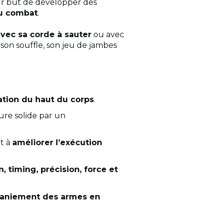
our but de développer des
u combat
.
avec sa corde à sauter
ou avec
on souffle, son jeu de jambes
tion du haut du corps
.
ure solide par un
nt à
améliorer l’exécution
, timing, précision, force et
maniement des armes en