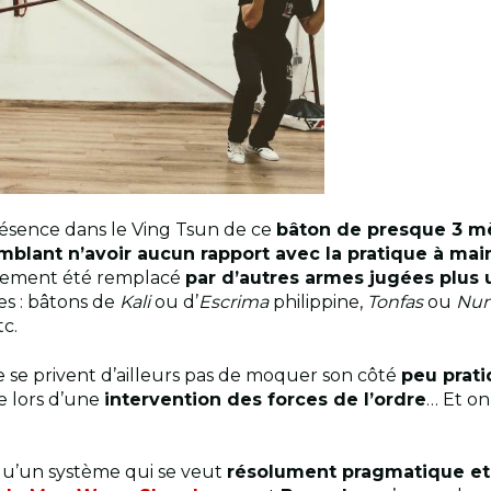
résence dans le Ving Tsun de ce
bâton de presque 3 m
mblant n’avoir aucun rapport avec la pratique à mai
idement été remplacé
par d’autres armes jugées plus u
ses : bâtons de
Kali
ou d’
Escrima
philippine,
Tonfas
ou
Nun
tc.
 se privent d’ailleurs pas de moquer son côté
peu prat
 lors d’une
intervention des forces de l’ordre
… Et on
u’un système qui se veut
résolument pragmatique et