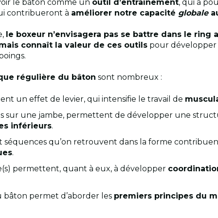
té voir le bâton comme un
outil d’entraînement
, qui a p
qui contribueront à
améliorer notre capacité
globale
a
e,
le boxeur n’envisagera pas se battre dans le ring 
mais connaît la valeur de ces outils
pour développer s
poings.
ique régulière du bâton
sont nombreux :
t un effet de levier, qui intensifie le travail de
muscula
fois sur une jambe, permettent de développer une struct
s inférieurs
.
et séquences qu’on retrouvent dans la forme contribue
ues
.
re(s) permettent, quant à eux, à développer
coordination
u bâton permet d’aborder les
premiers principes du 