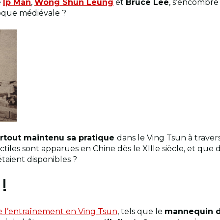
e
Ip Man
,
Wong Shun Leung
et
Bruce Lee
, s’encombre
poque médiévale ?
urtout maintenu sa pratique
dans le Ving Tsun à travers
ctiles sont apparues en Chine dès le XIIIe siècle, et que
taient disponibles ?
 !
e l’entraînement en Ving Tsun
, tels que le
mannequin d