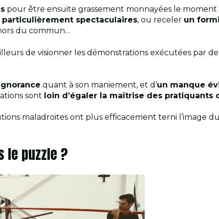
es
pour être ensuite grassement monnayées le moment v
 particulièrement spectaculaires
, ou receler
un form
t hors du commun…
 d’ailleurs de visionner les démonstrations exécutées pa
 ignorance
quant à son maniement, et d’
un manque évi
tations sont
loin d’égaler la maîtrise des pratiquants 
ons maladroites ont plus efficacement terni l’image du 
 le puzzle ?