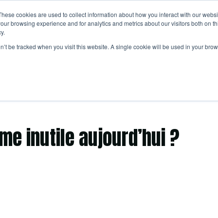
These cookies are used to collect information about how you interact with our webs
our browsing experience and for analytics and metrics about our visitors both on th
Accueil
Le Kwoon
Infos Prat
y.
Afficher le sous-
Corporate
Caf
on’t be tracked when you visit this website. A single cookie will be used in your b
Afficher le
me inutile aujourd’hui ?