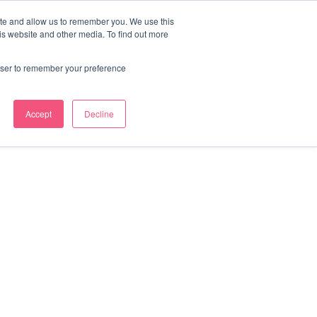
ite and allow us to remember you. We use this
is website and other media. To find out more
iques
menu pour Le Kwoon
Afficher le sous-menu pour Infos Pratiques
Inscriptions
és Philo
rowser to remember your preference
 sous-menu pour Corporate
Accept
Decline