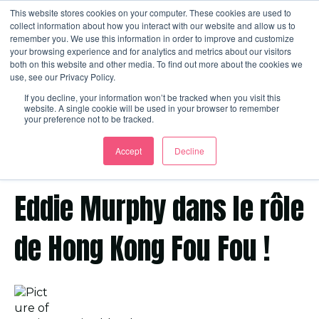
This website stores cookies on your computer. These cookies are used to
collect information about how you interact with our website and allow us to
remember you. We use this information in order to improve and customize
your browsing experience and for analytics and metrics about our visitors
Ouvrir
both on this website and other media. To find out more about the cookies we
use, see our Privacy Policy.
If you decline, your information won’t be tracked when you visit this
website. A single cookie will be used in your browser to remember
your preference not to be tracked.
Accept
Decline
14 novembre 2011 11:12:00 CET
Eddie Murphy dans le rôle
de Hong Kong Fou Fou !