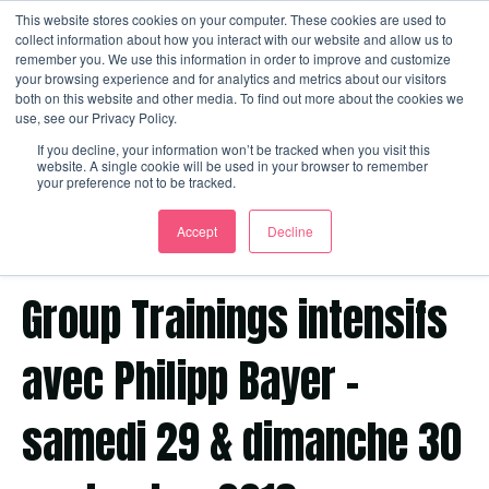
This website stores cookies on your computer. These cookies are used to
collect information about how you interact with our website and allow us to
remember you. We use this information in order to improve and customize
your browsing experience and for analytics and metrics about our visitors
Ouvrir
both on this website and other media. To find out more about the cookies we
use, see our Privacy Policy.
If you decline, your information won’t be tracked when you visit this
website. A single cookie will be used in your browser to remember
your preference not to be tracked.
Accept
Decline
29 septembre 2018 17:56:33 CEST
Group Trainings intensifs
avec Philipp Bayer –
samedi 29 & dimanche 30