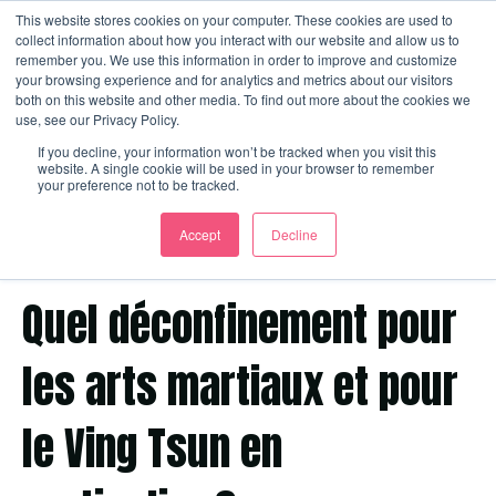
This website stores cookies on your computer. These cookies are used to
collect information about how you interact with our website and allow us to
remember you. We use this information in order to improve and customize
your browsing experience and for analytics and metrics about our visitors
Ouvrir
both on this website and other media. To find out more about the cookies we
use, see our Privacy Policy.
If you decline, your information won’t be tracked when you visit this
website. A single cookie will be used in your browser to remember
your preference not to be tracked.
Accept
Decline
17 mai 2020 16:19:09 CEST
Quel déconfinement pour
les arts martiaux et pour
le Ving Tsun en