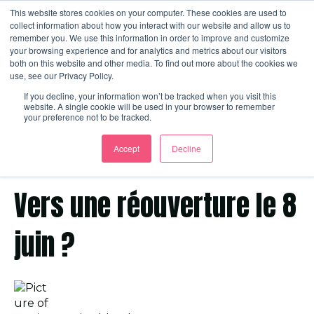
This website stores cookies on your computer. These cookies are used to
collect information about how you interact with our website and allow us to
remember you. We use this information in order to improve and customize
your browsing experience and for analytics and metrics about our visitors
Ouvrir
both on this website and other media. To find out more about the cookies we
use, see our Privacy Policy.
If you decline, your information won’t be tracked when you visit this
website. A single cookie will be used in your browser to remember
your preference not to be tracked.
Accept
Decline
9 mai 2020 11:00:00 CEST
Vers une réouverture le 8
juin ?